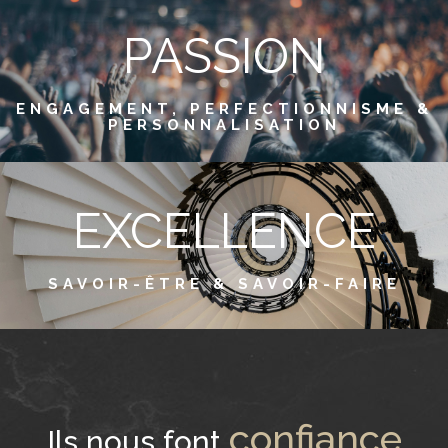
PASSION
ENGAGEMENT, PERFECTIONNISME &
PERSONNALISATION
EXCELLENCE
SAVOIR-ÊTRE & SAVOIR-FAIRE
confiance
Ils nous font