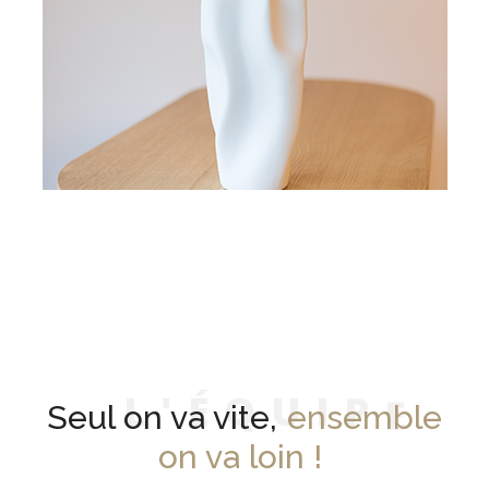
L
'
É
Q
U
I
P
E
Seul on va vite,
ensemble
on va loin !