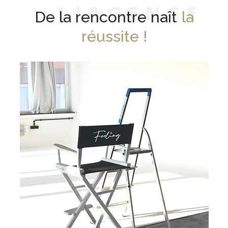
L
'
A
G
E
N
C
E
De la rencontre naît
la
réussite !