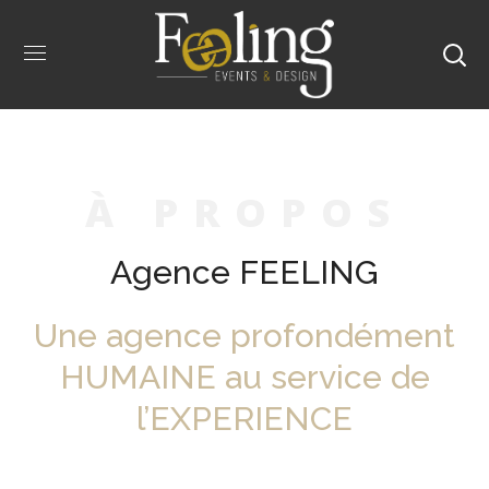
À
P
R
O
P
O
S
Agence FEELING
Une agence profondément
HUMAINE au service de
l’EXPERIENCE