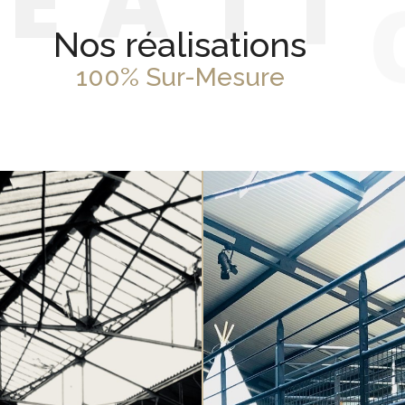
R
É
A
T
I
Nos réalisations
100% Sur-Mesure