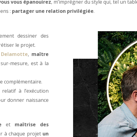
 vous vous épanouirez
, m’imprégner du style qui, tel un tabl
sens :
partager une relation privilégiée
.
ement dessiner des
tiser le projet.
 Delamotte
,
maître
 sur-mesure, est à la
e complémentaire.
elatif à l’exécution
our donner naissance
e
et
maîtrise des
rir à chaque projet
un