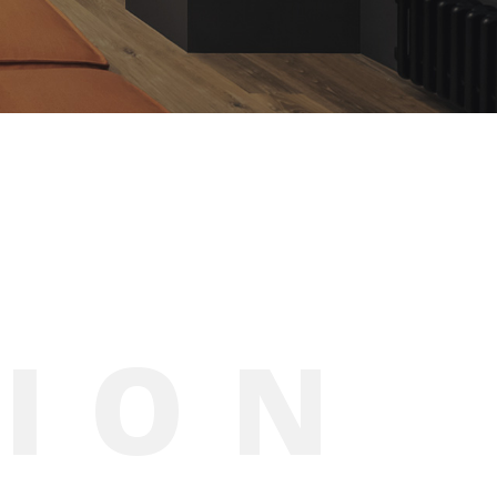
T
I
O
N