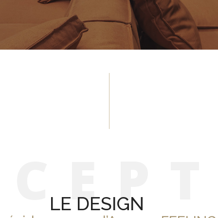
N
C
E
P
LE DESIGN