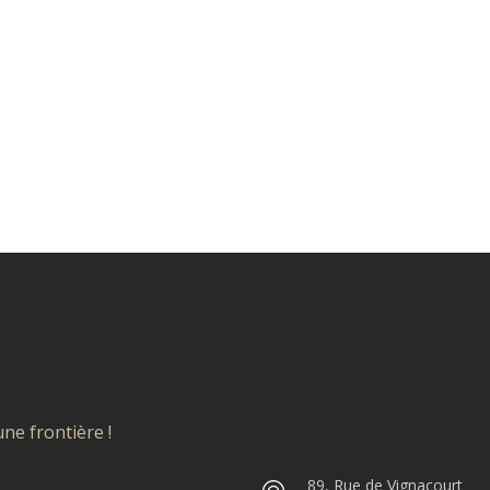
ne frontière !
89, Rue de Vignacourt