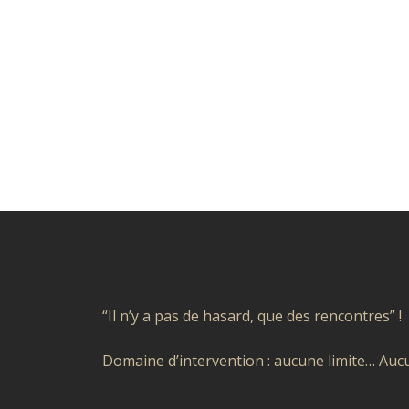
“Il n’y a pas de hasard, que des rencontres” !
Domaine d’intervention : aucune limite… Aucu