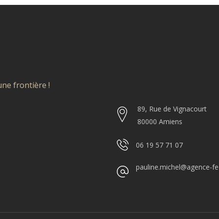
ne frontière !
89, Rue de Vignacourt
80000 Amiens
06 19 57 71 07
pauline.michel@agence-fee