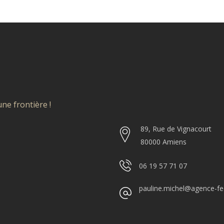
ne frontière !
89, Rue de Vignacourt
80000 Amiens
06 19 57 71 07
pauline.michel@agence-fee